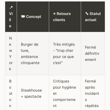
📍
Vi
⭐ Retours
🔧 Statut
🍽️ Concept
ll
clients
actuel
e
N
e
Burger de
Très mitigés
Fermé
w
luxe,
- "trop cher
définitiv
Y
ambiance
pour ce que
ement
or
clinquante
c’est"
k
B
Critiques
Fermé
o
pour hygiène
après
Steakhouse
st
et
incident
+ spectacle
o
comporteme
s
n
nt
répétés