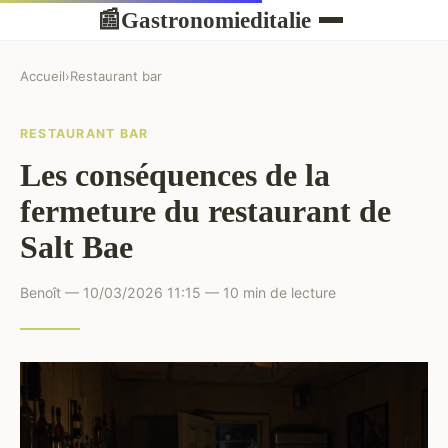
Gastronomieditalie
📰
Accueil
›
Restaurant bar
RESTAURANT BAR
Les conséquences de la
fermeture du restaurant de
Salt Bae
Benoît — 10/03/2026 11:15 — 10 min de lecture