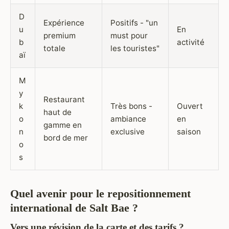
D
Expérience
Positifs - "un
u
En
premium
must pour
b
activité
totale
les touristes"
aï
M
y
Restaurant
k
Très bons -
Ouvert
haut de
o
ambiance
en
gamme en
n
exclusive
saison
bord de mer
o
s
Quel avenir pour le repositionnement
international de Salt Bae ?
Vers une révision de la carte et des tarifs ?