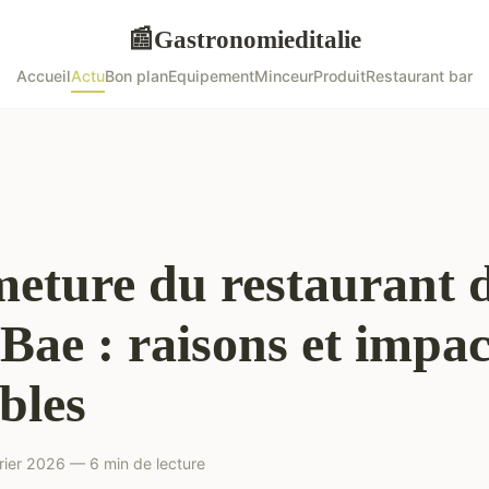
Gastronomieditalie
📰
Accueil
Actu
Bon plan
Equipement
Minceur
Produit
Restaurant bar
eture du restaurant 
 Bae : raisons et impac
bles
rier 2026 — 6 min de lecture