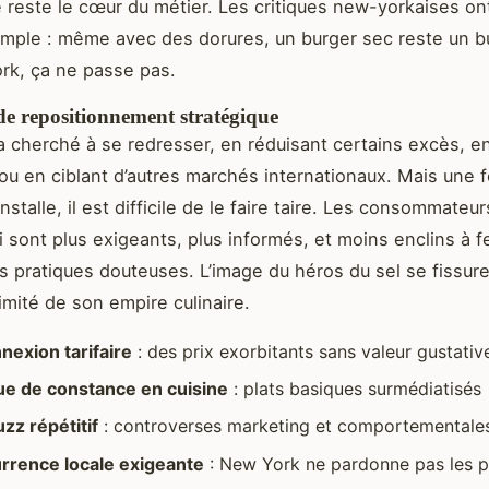
re reste le cœur du métier. Les critiques new-yorkaises on
imple : même avec des dorures, un burger sec reste un b
rk, ça ne passe pas.
de repositionnement stratégique
a cherché à se redresser, en réduisant certains excès, e
u en ciblant d’autres marchés internationaux. Mais une f
installe, il est difficile de le faire taire. Les consommateur
ui sont plus exigeants, plus informés, et moins enclins à f
s pratiques douteuses. L’image du héros du sel se fissure
itimité de son empire culinaire.
exion tarifaire
: des prix exorbitants sans valeur gustativ
e de constance en cuisine
: plats basiques surmédiatisés
zz répétitif
: controverses marketing et comportementale
rrence locale exigeante
: New York ne pardonne pas les 