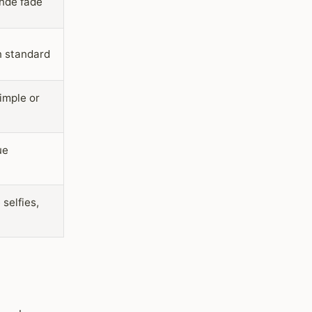
ande fade
on standard
imple or
ue
selfies,