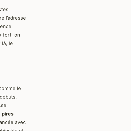
stes
ne l’adresse
ience
 fort, on
là, le
 comme le
débuts,
sse
s
pires
 lancée avec
éhiculée et