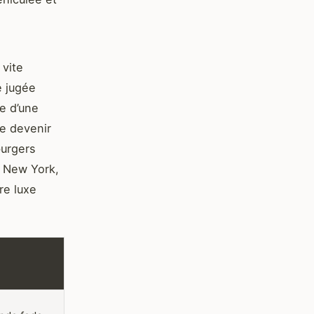
 vite
 jugée
re d’une
de devenir
burgers
À New York,
re luxe