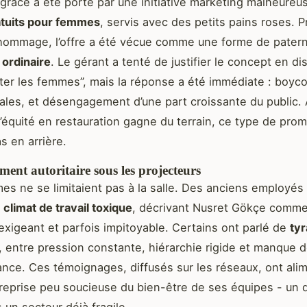
grâce a été porté par une initiative marketing malheureus
atuits pour femmes
, servis avec des petits pains roses. 
ommage, l’offre a été vécue comme une forme de patern
ordinaire
. Le gérant a tenté de justifier le concept en di
er les femmes”, mais la réponse a été immédiate : boyco
irales, et désengagement d’une part croissante du public.
’équité en restauration gagne du terrain, ce type de promo
s en arrière.
ent autoritaire sous les projecteurs
es ne se limitaient pas à la salle. Des anciens employés
n
climat de travail toxique
, décrivant Nusret Gökçe comme
, exigeant et parfois impitoyable. Certains ont parlé de
tyr
, entre pression constante, hiérarchie rigide et manque 
nce. Ces témoignages, diffusés sur les réseaux, ont ali
reprise peu soucieuse du bien-être de ses équipes - un 
 un secteur déjà fragile.