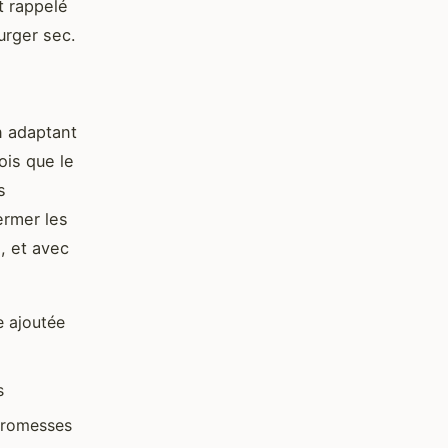
t rappelé
urger sec.
n adaptant
ois que le
s
ermer les
, et avec
e ajoutée
s
promesses