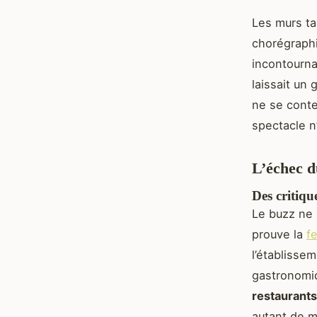
Les murs ta
chorégraphi
incontourna
laissait un
ne se conte
spectacle n
L’échec d
Des critiqu
Le buzz ne 
prouve la
f
l’établisse
gastronomiq
restaurant
autant de m