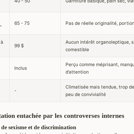
40 - 50
Garniture basique, pain sec, vi
65 - 75
Pas de réelle originalité, porti
”
 à
Aucun intérêt organoleptique, s
99 $
comestible
Perçu comme méprisant, manq
Inclus
d’attention
Climatisée mais tendue, trop de 
-
peu de convivialité
ation entachée par les controverses internes
 de sexisme et de discrimination