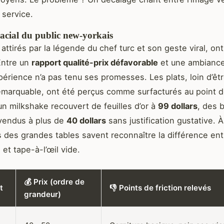
u service.
lacial du public new-yorkais
 attirés par la légende du chef turc et son geste viral, ont
Entre un
rapport qualité-prix défavorable
et une ambiance
xpérience n’a pas tenu ses promesses. Les plats, loin d’êt
remarquable, ont été perçus comme surfacturés au point 
un milkshake recouvert de feuilles d’or à
99 dollars
, des 
vendus à plus de
40 dollars
sans justification gustative. 
s des grandes tables savent reconnaître la différence ent
et tape-à-l’œil vide.
💰 Prix (ordre de
t
👎 Points de friction relevés
grandeur)