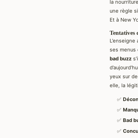
la nourritu
une règle s
Et à New Yo
Tentatives 
L’enseigne 
ses menus o
bad buzz
s’
d’aujourd’h
yeux sur de
elle, la lég
✅
Déconn
✅
Manqu
✅
Bad bu
✅
Concu