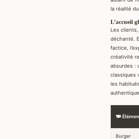
la réalité d
L’accueil g
Les clients,
déchanté. 
factice, l’e
créativité 
absurdes : 
classiques 
les habitué
authentique 
🍽️ Élémen
Burger