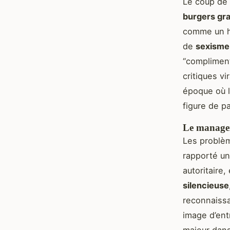
Le coup de 
burgers gr
comme un h
de
sexisme 
“compliment
critiques v
époque où l
figure de pa
Le managem
Les problèm
rapporté u
autoritaire
silencieuse
reconnaissa
image d’ent
majeur dans