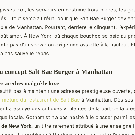
pissés d’or, les serveurs en costume trois-pièces, les ge
és… tout semblait réuni pour que Salt Bae Burger devien
ble de Manhattan. Pourtant, derrière le clinquant, l’expér
 goût amer. À New York, où chaque bouchée se paie au prix
nte pas d’un show : on exige une assiette à la hauteur. Et 
’a pas sauvé le repas.
u concept Salt Bae Burger à Manhattan
es acerbes malgré le luxe
suffit pas à maintenir une adresse prestigieuse ouverte,
ermeture du restaurant de Salt Bae
à Manhattan. Dès ses 
ment a essuyé des critiques virulentes de la part de la pre
ue locale. Gothamist n’a pas hésité à le classer parmi le
s de New York
, un titre rarement attribué à une enseigne
oyens. Le problème ? Un décalage criant entre l’image v