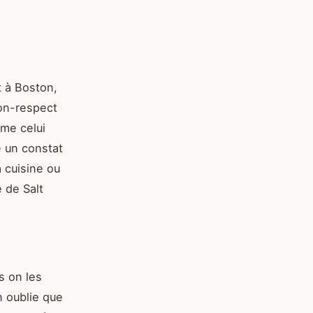
t à Boston,
non-respect
mme celui
é un constat
a cuisine ou
 de Salt
s on les
n oublie que