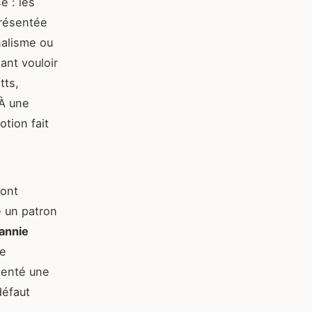
e : les
Présentée
alisme ou
sant vouloir
tts,
 À une
tion fait
 ont
 un patron
annie
de
menté une
défaut