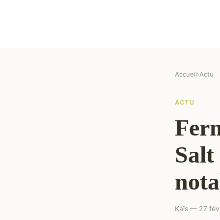
Accueil
›
Actu
ACTU
Ferm
Salt
nota
Kaïs — 27 fév